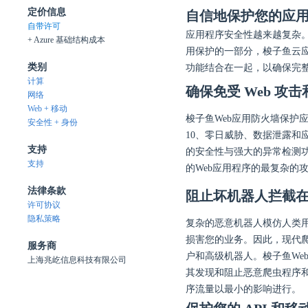
定价信息
自信地保护您的应
自带许可
应用程序安全性越来越复杂
+ Azure 基础结构成本
用保护的一部分，梭子鱼云
类别
功能结合在一起，以确保完
计算
确保免受
Web
攻击
网络
Web + 移动
梭子鱼Web应用防火墙保护应
安全性 + 身份
10、零日威胁、数据泄露和
支持
的安全性与强大的异常检测功
支持
的Web应用程序的最复杂的
法律条款
阻止坏机器人拦截
许可协议
隐私策略
复杂的恶意机器人模仿人类
损害您的业务。因此，现代
服务商
户和高级机器人。梭子鱼We
上海兆屹信息科技有限公司
其发现和阻止恶意爬虫程序
序流量以最小的影响进行。